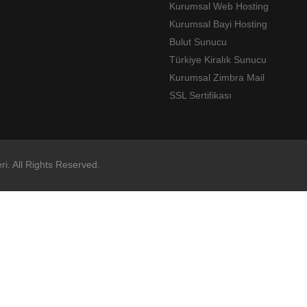
Kurumsal Web Hosting
Kurumsal Bayi Hosting
Bulut Sunucu
Türkiye Kiralık Sunucu
Kurumsal Zimbra Mail
SSL Sertifikası
ri. All Rights Reserved.