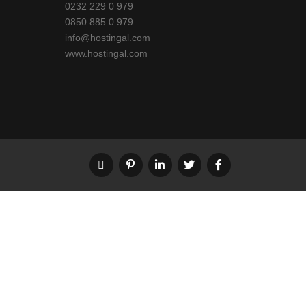
0232 229 0 979
0850 885 0 979
info@hostingal.com
www.hostingal.com