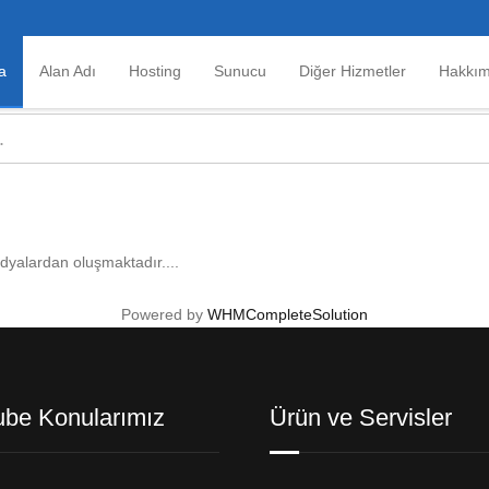
a
Alan Adı
Hosting
Sunucu
Diğer Hizmetler
Hakkım
edyalardan oluşmaktadır....
Powered by
WHMCompleteSolution
ube Konularımız
Ürün ve Servisler