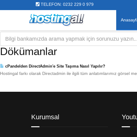
TELEFON: 0232 229 0 979
Anasayf
Dökümanlar
cPandelden DirectAdmin'e Site Taşıma Nasıl Yapılır?
Hostingal farkı olarak Directadmin ile ilgili tüm anlatımlarımız görsel m
Kurumsal
Yout