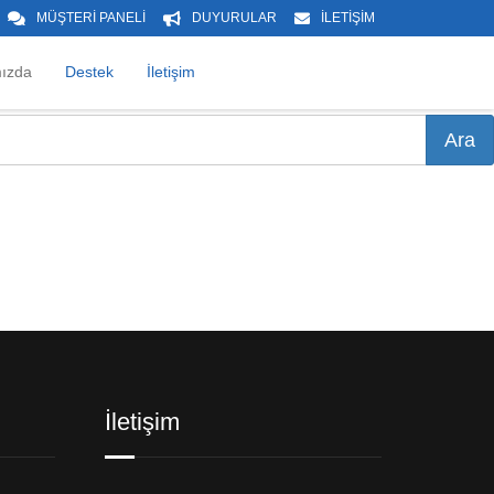
MÜŞTERİ PANELİ
DUYURULAR
İLETİŞİM
ızda
Destek
İletişim
İletişim