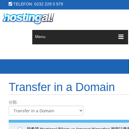
TELEFON: 0232 229 0 979
Menu
Transfer in a Domain
分類:
我希望 Hostingal Bilişim ve Internet Hizmetleri 替我