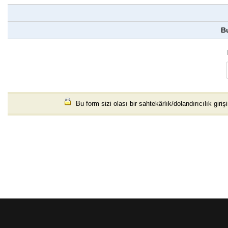
B
Bu form sizi olası bir sahtekârlık/dolandırıcılık giri