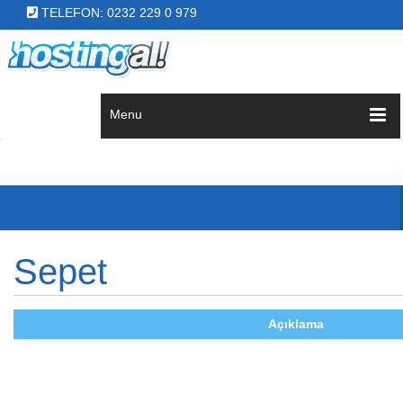
TELEFON: 0232 229 0 979
Menu
Sepet
Açıklama