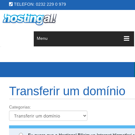
TELEFON: 0232 229 0 979
Menu
Transferir um domínio
Categorias:
Eu quero que a Hostingal Bilişim ve Internet Hizmetleri