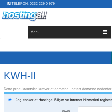
TELEFON: 0232 229 0 979
Menu
KWH-II
Dette produkt/service kræver et domæne. Indtast domæne nedenfor
Jeg ønsker at Hostingal Bilişim ve Internet Hizmetleri regist
www.