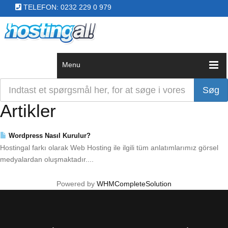
TELEFON: 0232 229 0 979
Menu
Artikler
Wordpress Nasıl Kurulur?
Hostingal farkı olarak Web Hosting ile ilgili tüm anlatımlarımız görsel
medyalardan oluşmaktadır....
Powered by
WHMCompleteSolution